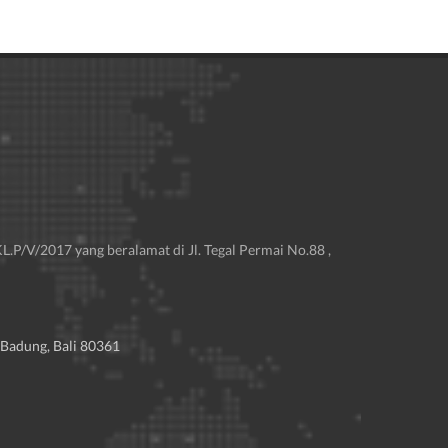
.P/V/2017 yang beralamat di Jl. Tegal Permai No.88 ,
 Badung, Bali 80361