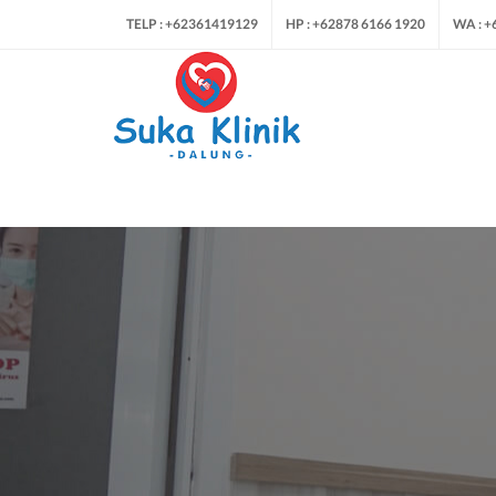
TELP : +62361419129
HP : +62878 6166 1920
WA : +